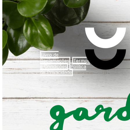
Livro de
Reclamações
Termos
e Condições
Política
de Privacidade