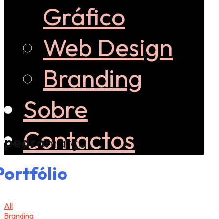
Gráfico
Web Design
Branding
Sobre
Contactos
pedro
marçal
Por​tfólio
All
Branding